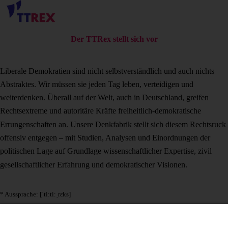
Der TTRex stellt sich vor
Liberale Demokratien sind nicht selbstverständlich und auch nichts
Abstraktes. Wir müssen sie jeden Tag leben, verteidigen und
weiterdenken. Überall auf der Welt, auch in Deutschland, greifen
Recht
s
extreme und autoritäre Kräfte freiheitlich-demokratische
Errungenschaften an. Unsere Denkfabrik stellt sich diesem Rechtsruck
offensiv entgegen – mit Studien, Analysen und Einordnungen der
politischen Lage auf Grundlage wissen
schaftlicher Expertise, zivil
gesellschaft
licher Erfahrung und demokratischer Visionen.
* Aussprache: [ˈtiːtiːˌrɛks]