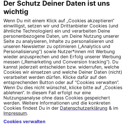
Der Schutz Deiner Daten ist uns
wichtig
Wenn Du mit einem Klick auf „Cookies akzeptieren“
einwilligst, setzen wir und Drittanbieter Cookies (und
ähnliche Technologien) ein und verarbeiten Deine
personenbezogene Daten, um Deine Nutzung unserer
Seite zu analysieren, Inhalte zu personalisieren und
Mehr zum Thema Rechtsextremismus findest Du im Campact-
unseren Newsletter zu optimieren („Analytics und
Personalisierung“) sowie Nutzer*innen mit Werbung
Blog
wieder anzusprechen und den Erfolg unserer Werbung
messen („Remarketing und Conversion tracking“). Du
Mehr lesen
kannst jederzeit entscheiden bzw. widerrufen, welche
Cookies wir einsetzen und welche Deiner Daten (nicht)
verarbeitet werden dürfen. Klicke dafür auf den
entsprechenden Button oder auf “Cookies verwalten”.
Neuste Publikationen
Wenn Du dies nicht wünschst, klicke bitte auf „Cookies
ablehnen“. In diesem Fall erfolgt nur eine
Die MAGA-Rechte ist ohne Mechanismus der Mäßigung
TTRex | Juli
Nutzungsanalyse ohne dass Cookies gespeichert
werden. Weitere Informationen und die konkreten
2026 | Interview 1/26
Mehr erfahren
Cookies findest Du in der
Datenschutzerklärung
& im
Impressum
.
Ein Projekt von
Campact e. V.
Cookies verwalten